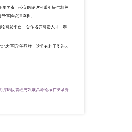
正集团参与公立医院改制重组提供相关
教学医院管理序列。
药物研发平台，合作培养研发人才，积
“北大医药”等品牌，这将有利于引进人
两岸医院管理与发展高峰论坛在沪举办