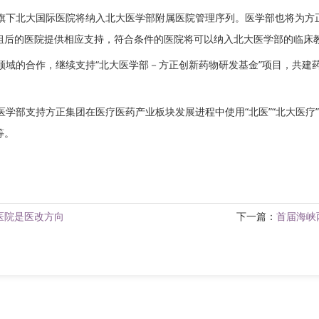
下北大国际医院将纳入北大医学部附属医院管理序列。医学部也将为方
组后的医院提供相应支持，符合条件的医院将可以纳入北大医学部的临床
域的合作，继续支持“北大医学部－方正创新药物研发基金”项目，共建
部支持方正集团在医疗医药产业板块发展进程中使用“北医”“北大医疗”
等。
医院是医改方向
下一篇：
首届海峡