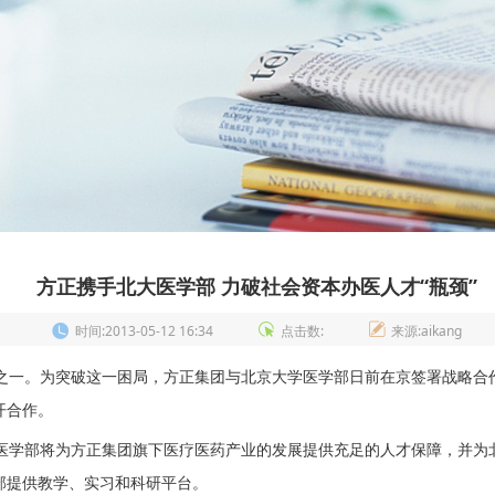
方正携手北大医学部 力破社会资本办医人才“瓶颈”
时间:2013-05-12 16:34
点击数:
来源:aikang
一。为突破这一困局，方正集团与北京大学医学部日前在京签署战略合
开合作。
学部将为方正集团旗下医疗医药产业的发展提供充足的人才保障，并为
部提供教学、实习和科研平台。