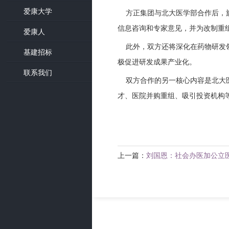
爱康大学
方正集团与北大医学部合作后，旗
信息咨询和专家意见，并为改制重
爱康人
此外，双方还将深化在药物研发领
基建招标
极促进研发成果产业化。
联系我们
双方合作的另一核心内容是北大医学
才、医院并购重组、吸引投资机构
上一篇：
刘国恩：社会办医加公立