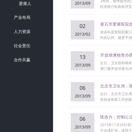
3年内，将争取市内
2013/09
爱康人
民营医疗机构有序竞
产业布局
黄石市爱康医院急
02
人力资源
急诊科是医院的窗口
2013/02
民的认同，被授予湖
社会责任
开放港澳独资办医
13
合作共赢
近日，卫生部和商务
2013/09
澳门服务提供者在内
北京市卫生局：
06
近日，北京市卫生局
2013/09
担急诊抢救工作的医
医改办：控制公
06
2012年11月2
2013/09
不合理扩张，按照十二